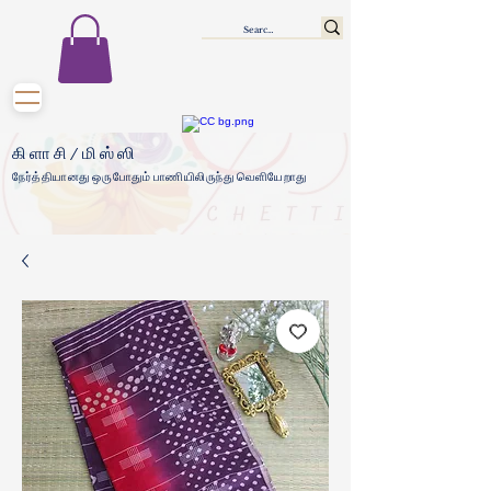
கிளாசி/மிஸ்ஸி
நேர்த்தியானது ஒருபோதும் பாணியிலிருந்து வெளியேறாது