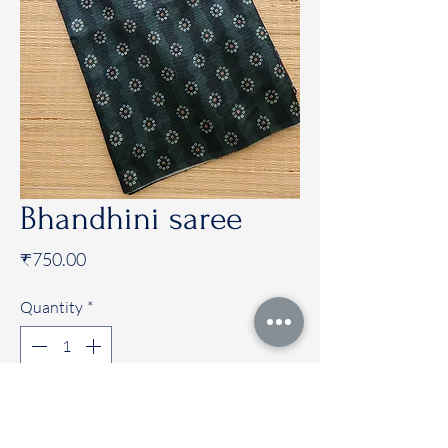
Bhandhini saree
Price
₹750.00
Quantity
*
Add to Cart