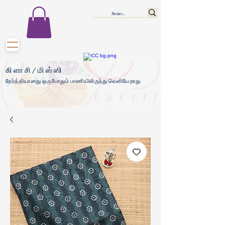
கிளாசி/மிஸ்ஸி
நேர்த்தியானது ஒருபோதும் பாணியிலிருந்து வெளியேறாது