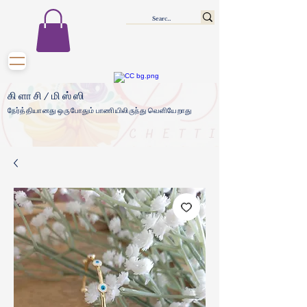
கிளாசி/மிஸ்ஸி
நேர்த்தியானது ஒருபோதும் பாணியிலிருந்து வெளியேறாது