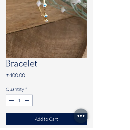
Bracelet
Price
₹400.00
Quantity
*
Add to Cart