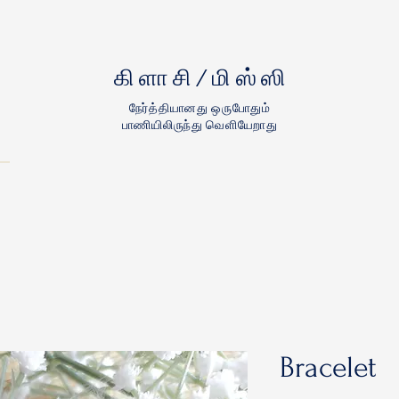
கிளாசி/மிஸ்ஸி
நேர்த்தியானது ஒருபோதும்
பாணியிலிருந்து வெளியேறாது
Bracelet