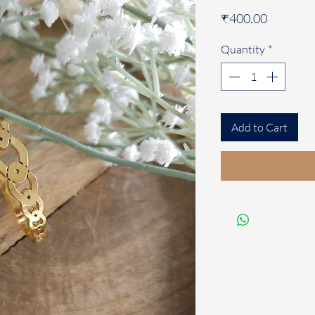
Price
₹400.00
Quantity
*
Add to Cart