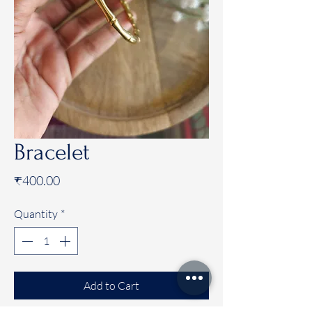
Bracelet
Price
₹400.00
Quantity
*
Add to Cart