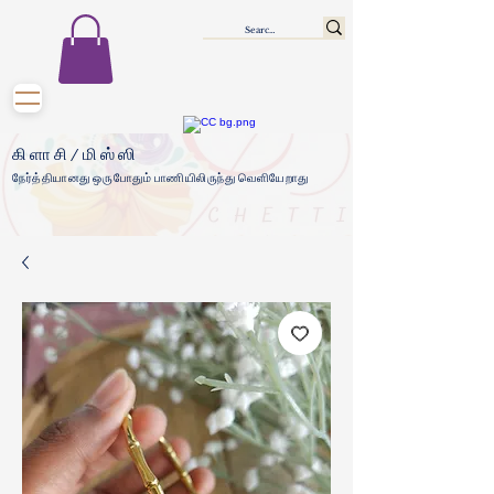
கிளாசி/மிஸ்ஸி
நேர்த்தியானது ஒருபோதும் பாணியிலிருந்து வெளியேறாது