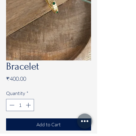
Bracelet
Price
₹400.00
Quantity
*
Add to Cart