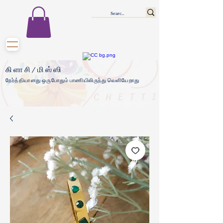
கிளாசி/மிஸ்ஸி
நேர்த்தியானது ஒருபோதும் பாணியிலிருந்து வெளியேறாது