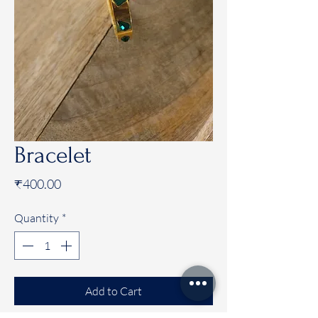
Bracelet
Price
₹400.00
Quantity
*
Add to Cart