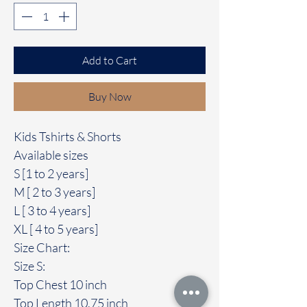
Add to Cart
Buy Now
Kids Tshirts & Shorts
Available sizes
S [1 to 2 years]
M [ 2 to 3 years]
L [ 3 to 4 years]
XL [ 4 to 5 years]
Size Chart:
Size S:
Top Chest 10 inch
Top Length 10.75 inch