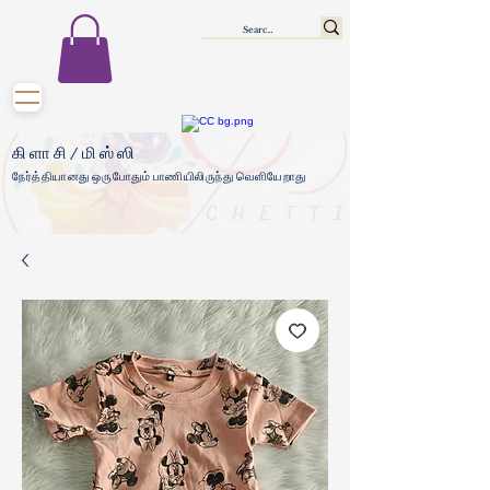
கிளாசி/மிஸ்ஸி
நேர்த்தியானது ஒருபோதும் பாணியிலிருந்து வெளியேறாது