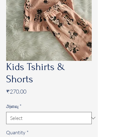
Kids Tshirts &
Shorts
Price
₹270.00
அளவு
*
Quantity
*