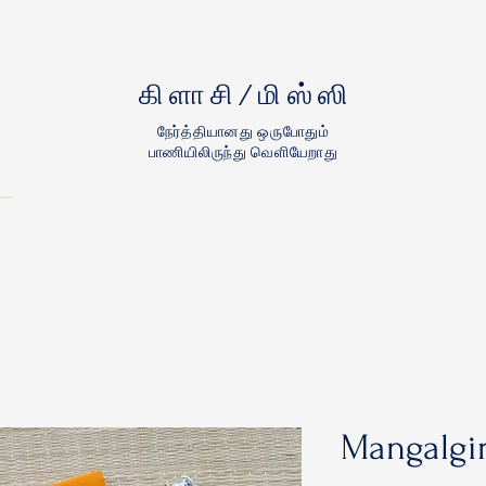
கிளாசி/மிஸ்ஸி
நேர்த்தியானது ஒருபோதும்
பாணியிலிருந்து வெளியேறாது
Mangalgir