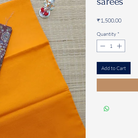
sarees
Price
₹1,500.00
Quantity
*
Add to Cart