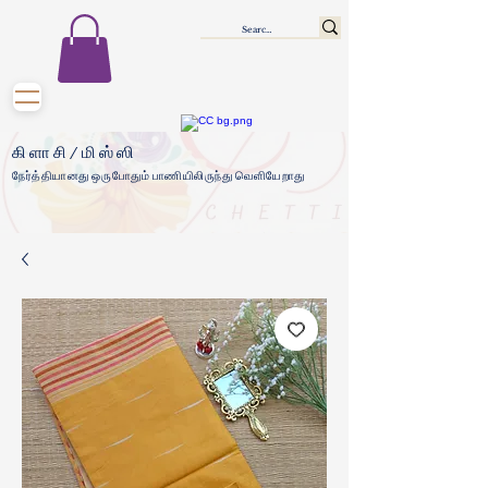
கிளாசி/மிஸ்ஸி
நேர்த்தியானது ஒருபோதும் பாணியிலிருந்து வெளியேறாது