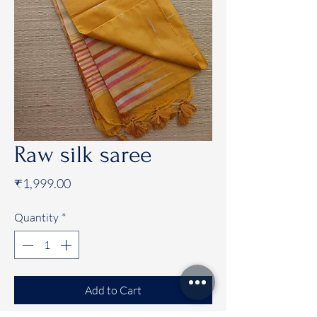
Raw silk saree
Price
₹1,999.00
Quantity
*
Add to Cart