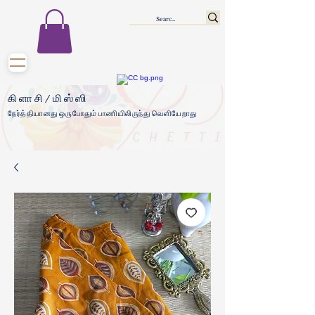
கிளாசி/மிஸ்ஸி
நேர்த்தியானது ஒருபோதும் பாணியிலிருந்து வெளியேறாது