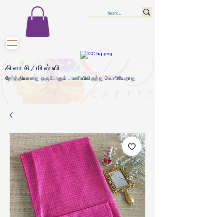
கிளாசி/மிஸ்ஸி
நேர்த்தியானது ஒருபோதும் பாணியிலிருந்து வெளியேறாது