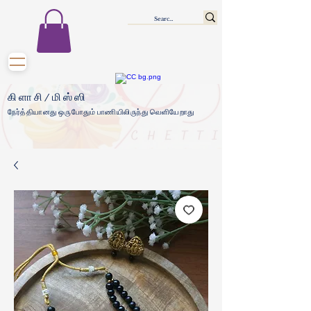
கிளாசி/மிஸ்ஸி
நேர்த்தியானது ஒருபோதும் பாணியிலிருந்து வெளியேறாது