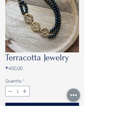
Terracotta Jewelry
Price
₹450.00
Quantity
*
Add to Cart