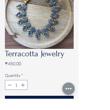
Terracotta Jewelry
Price
₹450.00
Quantity
*
Add to Cart