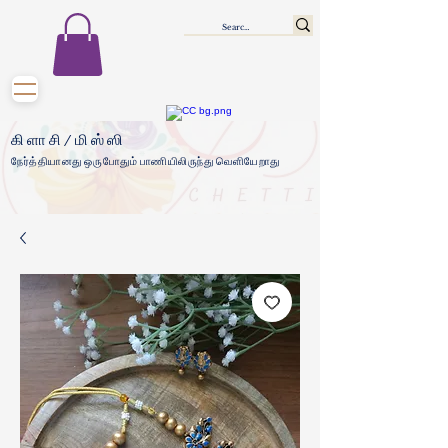
கிளாசி/மிஸ்ஸி
நேர்த்தியானது ஒருபோதும் பாணியிலிருந்து வெளியேறாது