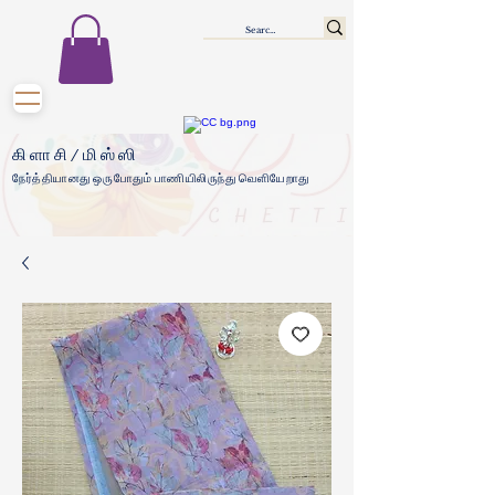
கிளாசி/மிஸ்ஸி
நேர்த்தியானது ஒருபோதும் பாணியிலிருந்து வெளியேறாது