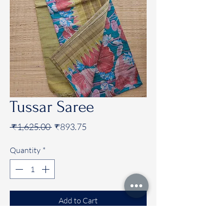
Tussar Saree
Regular
Sale
 ₹1,625.00 
₹893.75
Price
Price
Quantity
*
Add to Cart