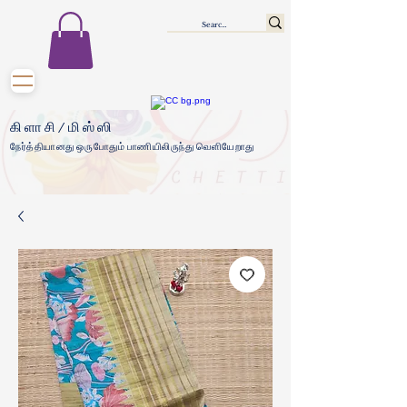
கிளாசி/மிஸ்ஸி
நேர்த்தியானது ஒருபோதும் பாணியிலிருந்து வெளியேறாது