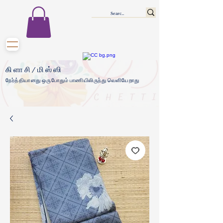
கிளாசி/மிஸ்ஸி
நேர்த்தியானது ஒருபோதும் பாணியிலிருந்து வெளியேறாது